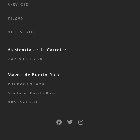
SERVICIO
PIEZAS
ACCESORIOS
Asistencia en la Carretera
787-919-0236
Mazda de Puerto Rico
P.O Box 191850
San Juan, Puerto Rico,
00919-1850
F
T
I
a
w
n
c
i
s
e
t
t