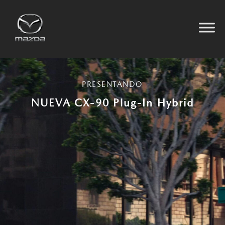
Ir
al
contenido
PRESENTANDO
NUEVA CX-90 Plug-In Hybrid​