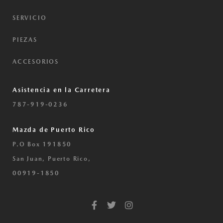
SERVICIO
PIEZAS
ACCESORIOS
Asistencia en la Carretera
787-919-0236
Mazda de Puerto Rico
P.O Box 191850
San Juan, Puerto Rico,
00919-1850
F
T
I
a
w
n
c
i
s