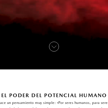
EL PODER DEL POTENCIAL HUMANO
yace un pensamiento muy simple: «Por seres humanos, para ser