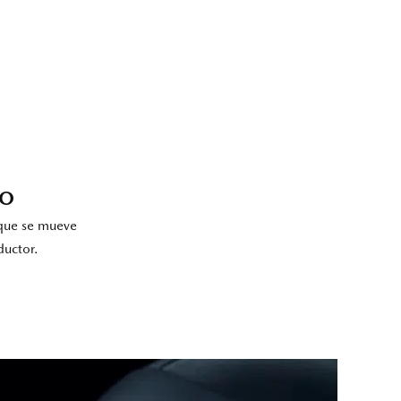
NO
 que se mueve
ductor.