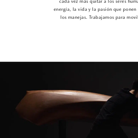
cada vez más quitar a los seres hum
energía, la vida y la pasión que ponen 
los manejas. Trabajamos para movili