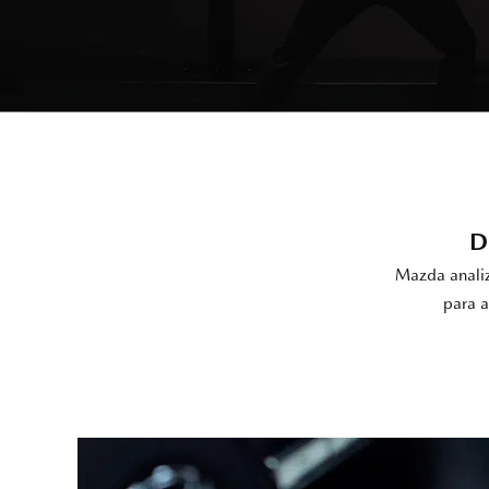
D
Mazda analiz
para a