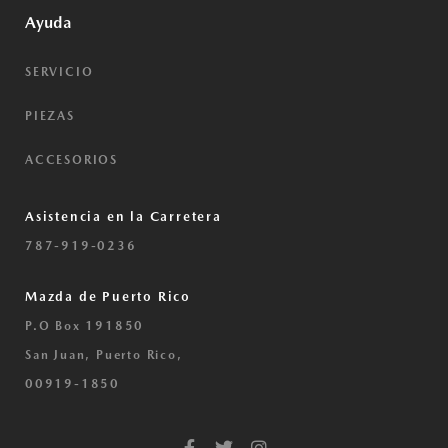
Ayuda
SERVICIO
PIEZAS
ACCESORIOS
Asistencia en la Carretera
787-919-0236
Mazda de Puerto Rico
P.O Box 191850
San Juan, Puerto Rico,
00919-1850
F
T
I