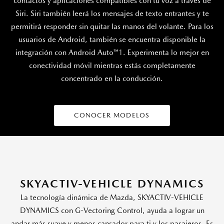
contactos y aplicaciones compatibles con tu voz a través de
Siri. Siri también leerá los mensajes de texto entrantes y te
permitirá responder sin quitar las manos del volante. Para los
usuarios de Android, también se encuentra disponible la
integración con Android Auto™
1
. Experimenta lo mejor en
conectividad móvil mientras estás completamente
concentrado en la conducción.
CONOCER MODELOS
SKYACTIV-VEHICLE DYNAMICS
La tecnología dinámica de Mazda, SKYACTIV-VEHICLE
DYNAMICS con G-Vectoring Control, ayuda a lograr un
andar más suave y menos cansador para ti y los pasajeros. Es