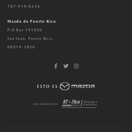
787-919-0236
Mazda de Puerto Rico
P.O Box 191850
San Juan, Puerto Rico,
00919-1850
F
T
I
a
w
n
c
i
s
e
t
t
b
t
a
o
e
g
o
r
r
k
a
-
m
f