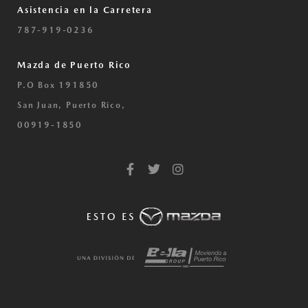
Asistencia en la Carretera
787-919-0236
Mazda de Puerto Rico
P.O Box 191850
San Juan, Puerto Rico,
00919-1850
F
T
I
a
w
n
c
i
s
e
t
t
b
t
a
o
e
g
o
r
r
k
a
-
m
f