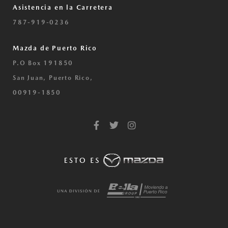
Asistencia en la Carretera
787-919-0236
Mazda de Puerto Rico
P.O Box 191850
San Juan, Puerto Rico,
00919-1850
F
T
I
a
w
n
c
i
s
e
t
t
b
t
a
o
e
g
o
r
r
k
a
-
m
f