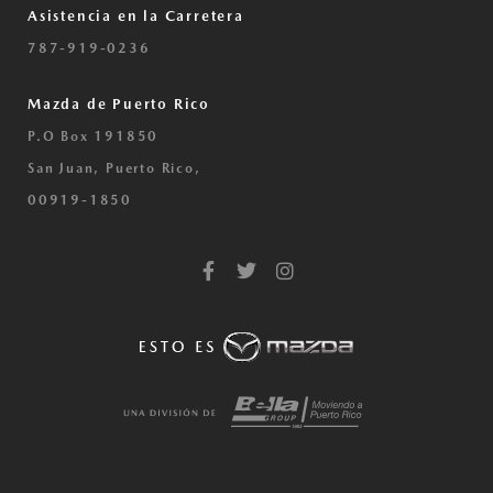
Asistencia en la Carretera
787-919-0236
Mazda de Puerto Rico
P.O Box 191850
San Juan, Puerto Rico,
00919-1850
F
T
I
a
w
n
c
i
s
e
t
t
b
t
a
o
e
g
o
r
r
k
a
-
m
f