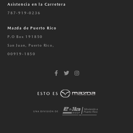
Asistencia en la Carretera
787-919-0236
Mazda de Puerto Rico
P.O Box 191850
San Juan, Puerto Rico,
00919-1850
F
T
I
a
w
n
c
i
s
e
t
t
b
t
a
o
e
g
o
r
r
k
a
-
m
f