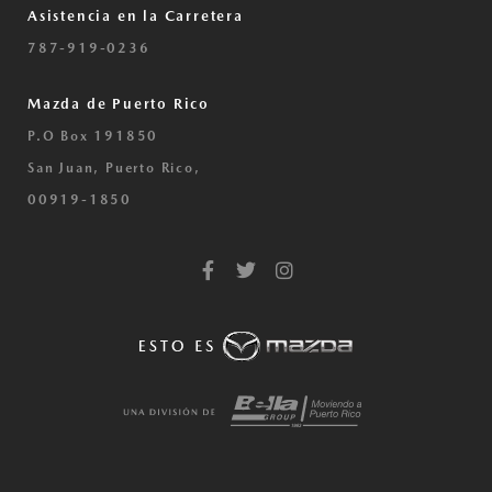
Asistencia en la Carretera
787-919-0236
Mazda de Puerto Rico
P.O Box 191850
San Juan, Puerto Rico,
00919-1850
F
T
I
a
w
n
c
i
s
e
t
t
b
t
a
o
e
g
o
r
r
k
a
-
m
f