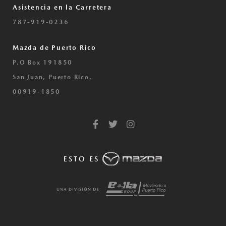
Asistencia en la Carretera
787-919-0236
Mazda de Puerto Rico
P.O Box 191850
San Juan, Puerto Rico,
00919-1850
F
T
I
a
w
n
c
i
s
e
t
t
b
t
a
o
e
g
o
r
r
k
a
-
m
f