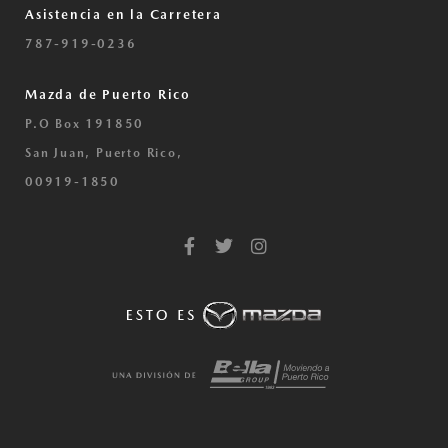
Asistencia en la Carretera
787-919-0236
Mazda de Puerto Rico
P.O Box 191850
San Juan, Puerto Rico,
00919-1850
F
T
I
a
w
n
c
i
s
e
t
t
b
t
a
o
e
g
o
r
r
k
a
-
m
f