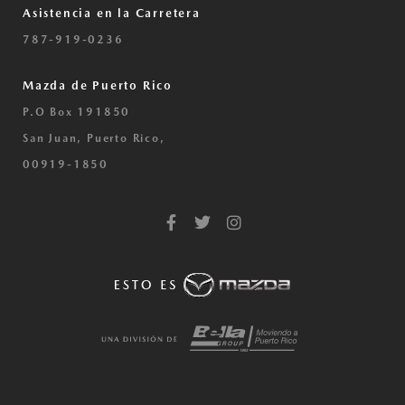
Asistencia en la Carretera
787-919-0236
Mazda de Puerto Rico
P.O Box 191850
San Juan, Puerto Rico,
00919-1850
F
T
I
a
w
n
c
i
s
e
t
t
b
t
a
o
e
g
o
r
r
k
a
-
m
f