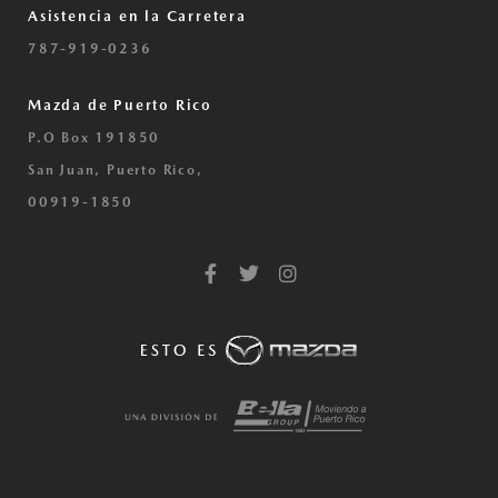
Asistencia en la Carretera
787-919-0236
Mazda de Puerto Rico
P.O Box 191850
San Juan, Puerto Rico,
00919-1850
F
T
I
a
w
n
c
i
s
e
t
t
b
t
a
o
e
g
o
r
r
k
a
-
m
f