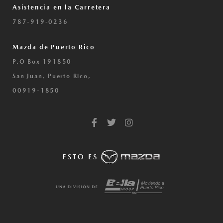
Asistencia en la Carretera
787-919-0236
Mazda de Puerto Rico
P.O Box 191850
San Juan, Puerto Rico,
00919-1850
F
T
I
a
w
n
c
i
s
e
t
t
b
t
a
o
e
g
o
r
r
k
a
-
m
f