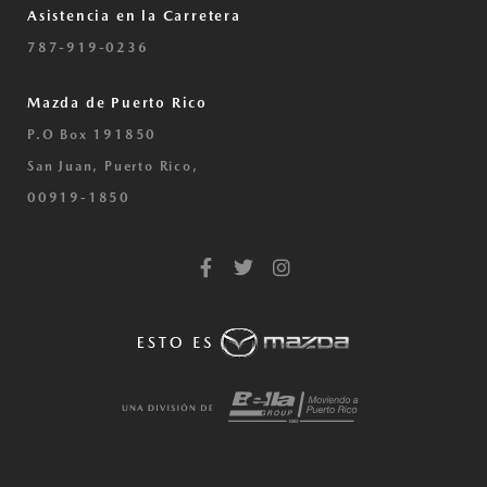
Asistencia en la Carretera
787-919-0236
Mazda de Puerto Rico
P.O Box 191850
San Juan, Puerto Rico,
00919-1850
F
T
I
a
w
n
c
i
s
e
t
t
b
t
a
o
e
g
o
r
r
k
a
-
m
f