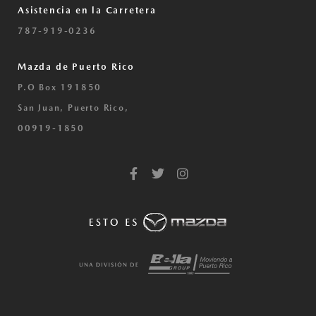
Asistencia en la Carretera
787-919-0236
Mazda de Puerto Rico
P.O Box 191850
San Juan, Puerto Rico,
00919-1850
F
T
I
a
w
n
c
i
s
e
t
t
b
t
a
o
e
g
o
r
r
k
a
-
m
f