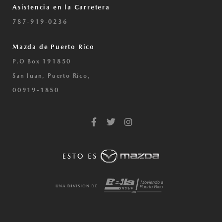
Asistencia en la Carretera
787-919-0236
Mazda de Puerto Rico
P.O Box 191850
San Juan, Puerto Rico,
00919-1850
F
T
I
a
w
n
c
i
s
e
t
t
b
t
a
o
e
g
o
r
r
k
a
-
m
f