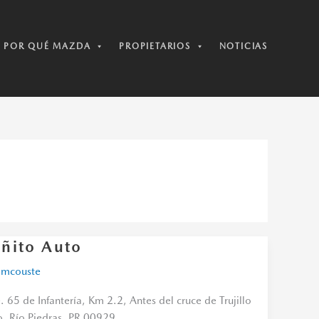
POR QUÉ MAZDA
PROPIETARIOS
NOTICIAS
oñito Auto
ito
o
r
mcouste
. 65 de Infantería, Km 2.2, Antes del cruce de Trujillo
o. Río Piedras, PR 00929