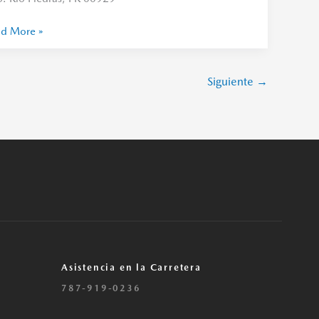
d More »
Siguiente
→
Asistencia en la Carretera
787-919-0236