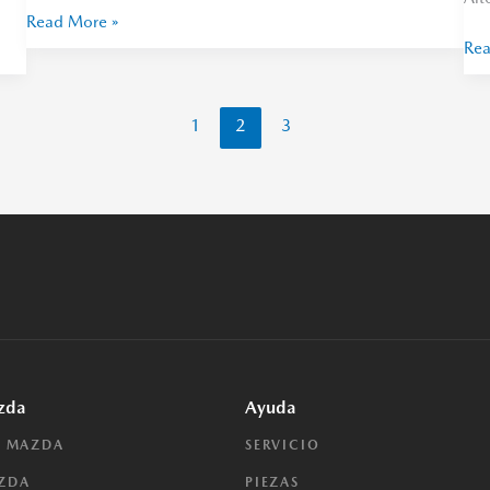
Read More »
Rea
1
2
3
zda
Ayuda
E MAZDA
SERVICIO
AZDA
PIEZAS