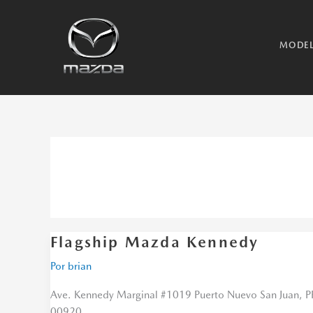
Ir
al
contenido
MODE
Concesionarios
Flagship Mazda Kennedy
Flagship
Mazda
Por
brian
Kennedy
Ave. Kennedy Marginal #1019 Puerto Nuevo San Juan, P
00920