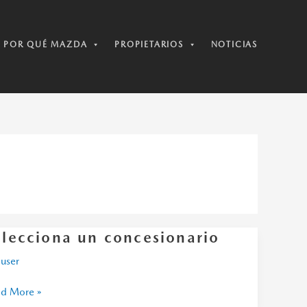
POR QUÉ MAZDA
PROPIETARIOS
NOTICIAS
elecciona un concesionario
ecciona
r
user
cesionario
d More »