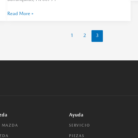
Read More »
1
2
3
zda
Ayuda
E MAZDA
SERVICIO
AZDA
PIEZAS